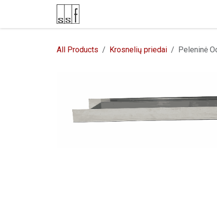
Skip to Content
E-parduotuvė
Kontaktai
All Products
Krosnelių priedai
Peleninė O