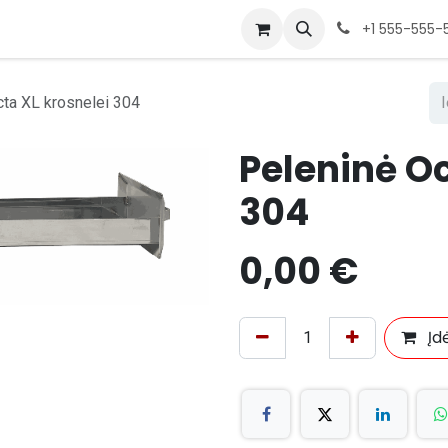
+1 555-555-
cta XL krosnelei 304
Peleninė Oc
304
0,00
€
Įdė