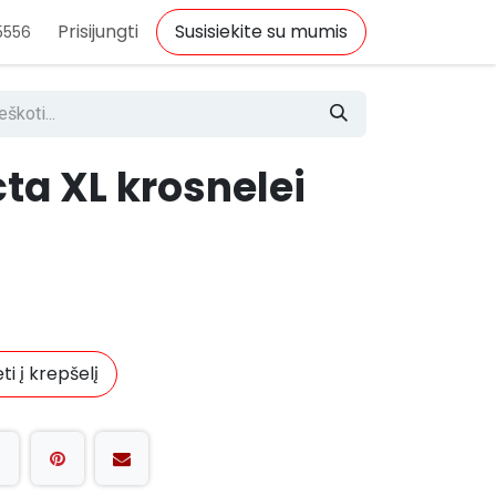
Prisijungti
Susisiekite su mumis
5556
ta XL krosnelei
ti į krepšelį