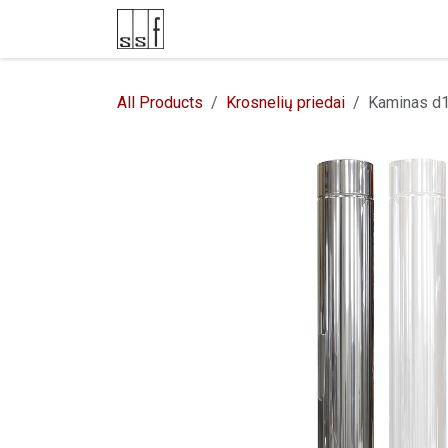
Skip to Content
E-parduotuvė
Kontaktai
All Products
Krosnelių priedai
Kaminas d1