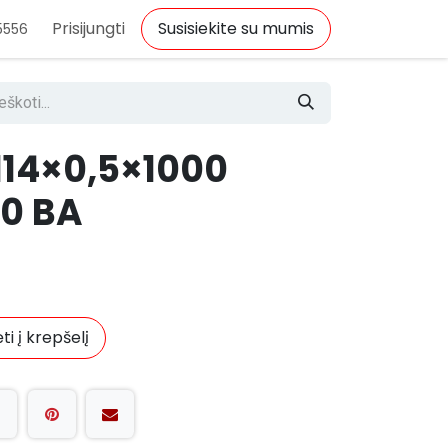
Prisijungti
Susisiekite su mumis
5556
14×0,5×1000
30 BA
ti į krepšelį