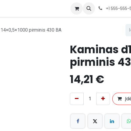
+1 555-555-
14×0,5×1000 pirminis 430 BA
Kaminas d1
pirminis 4
14,21
€
Įdė