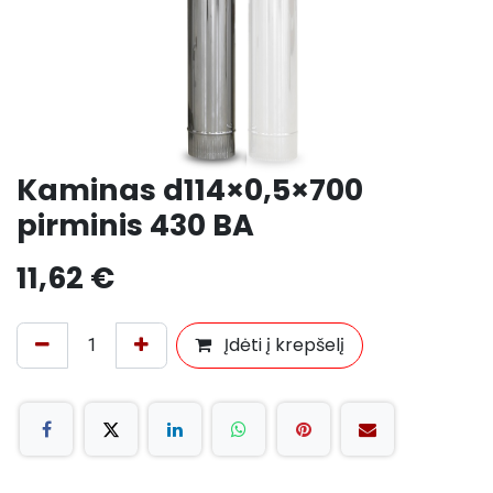
Kaminas d114×0,5×700
pirminis 430 BA
11,62
€
Įdėti į krepšelį