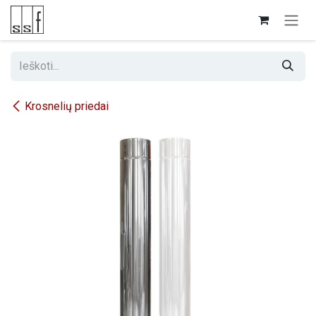
Skip to Content
Krosnelių priedai