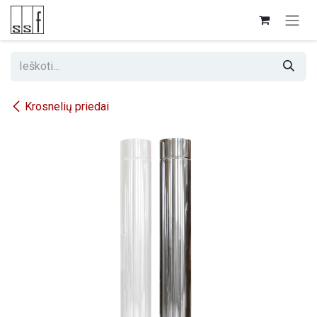
Skip to Content
Krosnelių priedai