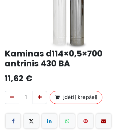
Kaminas d114×0,5×700
antrinis 430 BA
11,62
€
Įdėti į krepšelį