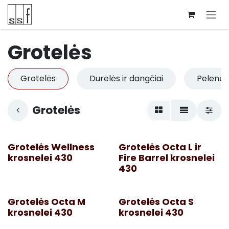
Skip to Content
Grotelės
Grotelės
Durelės ir dangčiai
Pelenų s
Grotelės
Grotelės Wellness
Grotelės Octa L ir
krosnelei 430
Fire Barrel krosnelei
430
Grotelės Octa M
Grotelės Octa S
krosnelei 430
krosnelei 430