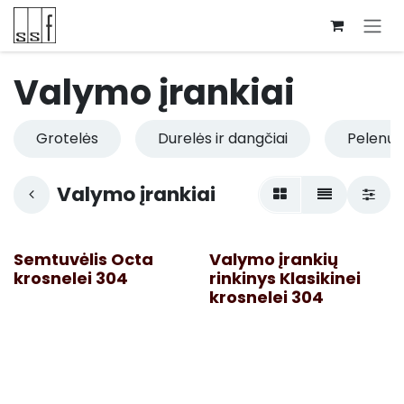
Skip to Content
Valymo įrankiai
Grotelės
Durelės ir dangčiai
Pelenų s
Valymo įrankiai
Semtuvėlis Octa
Valymo įrankių
krosnelei 304
rinkinys Klasikinei
krosnelei 304