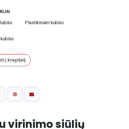
KLIAI
ubilui
Plastikiniam kubilui
kubilui
ti į krepšelį
 virinimo siūlių