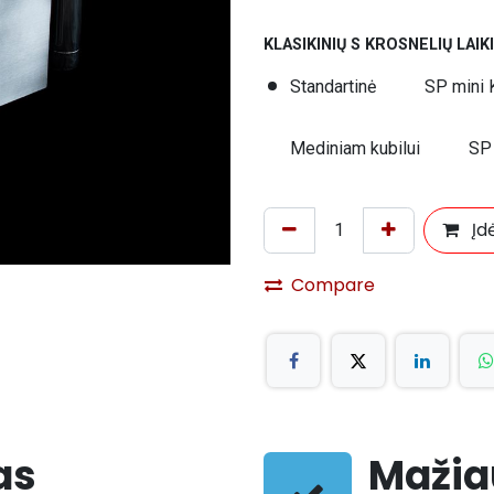
KLASIKINIŲ S KROSNELIŲ LAIKI
Standartinė
SP mini K
Mediniam kubilui
SP 
Įdė
Compare
as
Mažiau