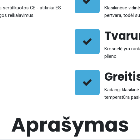
ertifikuotos CE - atitinka ES
Klasikinėse vidi
gos reikalavimus.
pertvara, todėl s
Tvar
Krosnelė yra rank
plieno.
Greiti
Kadangi klasikinė
temperatūra pasi
Aprašymas