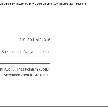
chromo ir 8% nikelio, o 316 yra 16% chromo, 10% nikelio ir 2% molibdeno.
AISI 304
,
AISI 316
,
Su kaminu ir išvalymo rinkiniu
ni Kubilui
,
Plastikiniam kubilui
,
Mediniam kubilui
,
SP kubilui