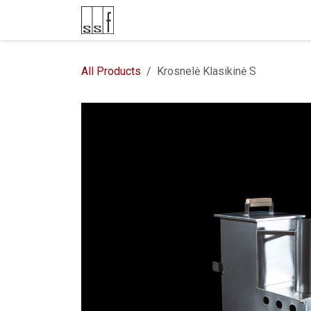
Skip to Content
E-parduotuvė
Kontaktai
All Products
Krosnelė Klasikinė S