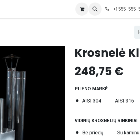
+1 555-555-
Krosnelė Kl
248,75
€
PLIENO MARKĖ
AISI 304
AISI 316
VIDINIŲ KROSNELIŲ RINKINIAI
Be priedų
Su kaminu