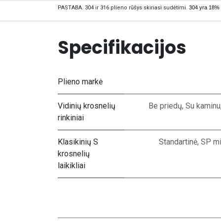
PASTABA. 304 ir 316 plieno rūšys skiriasi sudėtimi.
304 yra 18% 
Specifikacijos
Plieno markė
Vidinių krosnelių
Be priedų
,
Su kaminu
rinkiniai
Klasikinių S
Standartinė
,
SP mi
krosnelių
laikikliai