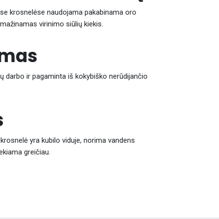
nėse krosnelėse naudojama pakabinama oro
umažinamas virinimo siūlių kiekis.
umas
ų darbo ir pagaminta iš kokybiško nerūdijančio
s
 krosnelė yra kubilo viduje, norima vandens
ekiama greičiau.