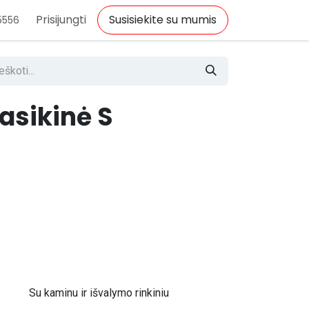
Prisijungti
Susisiekite su mumis
5556
asikinė S
Su kaminu ir išvalymo rinkiniu