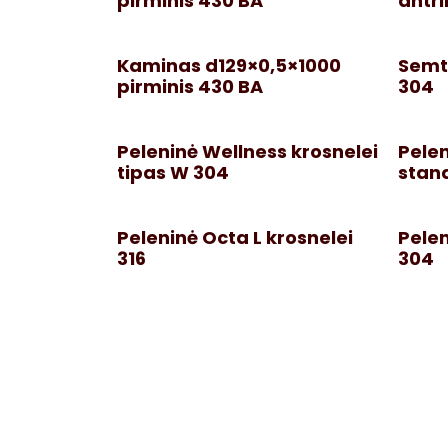
pirminis 430 BA
antri
Kaminas d129×0,5×1000
Semtu
pirminis 430 BA
304
Peleninė Wellness krosnelei
Pelen
tipas W 304
stand
Peleninė Octa L krosnelei
Pelen
316
304