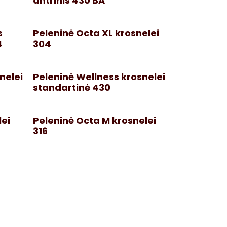
antrinis 430 BA
s
Peleninė Octa XL krosnelei
4
304
nelei
Peleninė Wellness krosnelei
standartinė 430
lei
Peleninė Octa M krosnelei
316