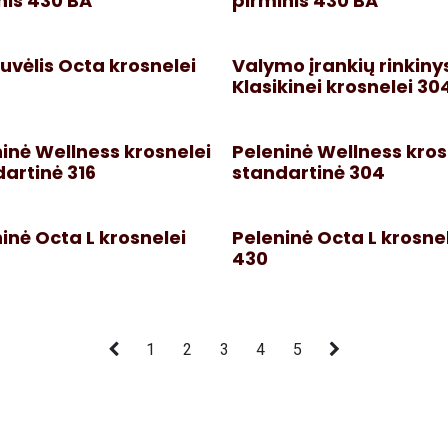
nis 430 BA
pirminis 430 BA
vėlis Octa krosnelei
Valymo įrankių rinkiny
Klasikinei krosnelei 30
inė Wellness krosnelei
Peleninė Wellness kros
artinė 316
standartinė 304
inė Octa L krosnelei
Peleninė Octa L krosne
430
1
2
3
4
5