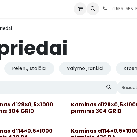
+1 555-555-
riedai
priedai
Pelenų stalčiai
Valymo įrankiai
Krosn
Rūšiuot
nas d129×0,5×1000
Kaminas d129×0,5×100
nis 304 GRID
pirminis 304 GRID
nas d114×0,5×1000
Kaminas d114×0,5×100