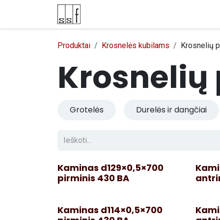
Skip to Content
E-parduotuvė
Kontaktai
Produktai
Krosnelės kubilams
Krosnelių p
Krosnelių 
Grotelės
Durelės ir dangčiai
Kaminas d129×0,5×700
Kami
pirminis 430 BA
antri
Kaminas d114×0,5×700
Kami