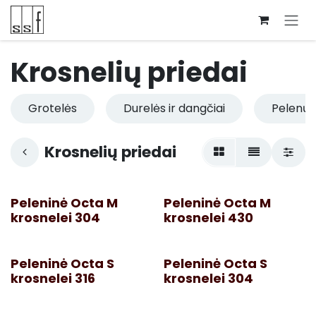
Skip to Content
Krosnelių priedai
Grotelės
Durelės ir dangčiai
Pelenų s
Krosnelių priedai
Peleninė Octa M
Peleninė Octa M
krosnelei 304
krosnelei 430
Peleninė Octa S
Peleninė Octa S
krosnelei 316
krosnelei 304